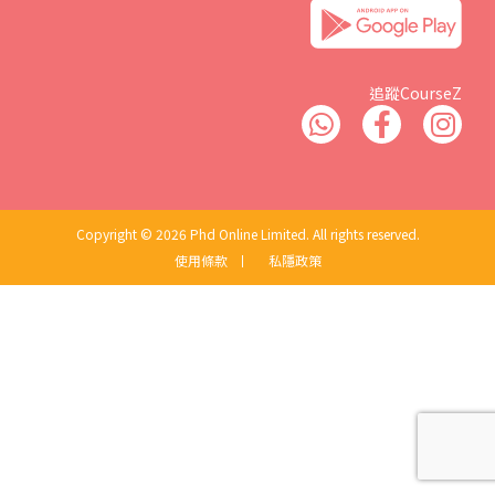
追蹤CourseZ
Copyright © 2026 Phd Online Limited. All rights reserved.
使用條款
丨
私隱政策