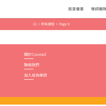
獎賞優惠
導師團
>
所有課程
>
Page 9
關於CourseZ
聯絡我們
加入成為導師