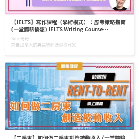
【IELTS】寫作課程（學術模式）：應考策略指南
(一堂體驗優惠) IELTS Writing Course
(Academic): The Complete Strategy Guide
Ken 哥哥
來自加拿大的英語導師及專欄作家
【二房東】如何做二房東創造被動收入 (一堂體驗