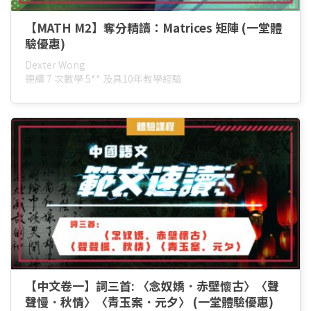
【MATH M2】奪分精讀：Matrices 矩陣 (一堂體
驗優惠)
Dexter Wong
連續 7 次數學 5** 及具10年教學經驗
【中文卷一】詞三首: 〈念奴嬌．赤壁懷古〉〈聲
聲慢．秋情〉〈青玉案．元夕〉 (一堂體驗優惠)