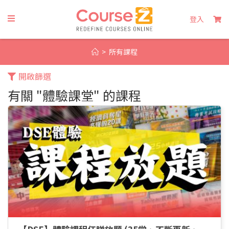
Skip
to
登入
content
>
所有課程
開啟篩選
有關 "體驗課堂" 的課程