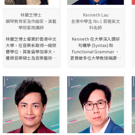
林蘭芝博士
Kenneth Lau
鋼琴教育家及作曲家，演藝
全港中學生 No.1 首選英文
學院客席講師
科名師
林蘭芝博士畢業於香港中文
Kenneth 在大學深入鑽研
大學，在音樂系取得一級榮
句構學 (Syntax) 和
譽學位，其後留學加拿大，
Functional Grammar ，
獲頒音樂碩士及音樂藝術博
更曾被多位大學教授稱讚他
士學位，並持有LRSM 英國
的 Grammar 知識和理論
皇家音樂學院演奏學士、
十分超卓，實力無可置疑，
LTCL 聖三一音樂演奏學士
憑著他在行內獨門的文法概
、ABRSM 英國皇家音樂學
念，學生不用背誦也可輕鬆
院演奏級文憑、英國皇家音
地掌握文法、句構。過去幾
樂學院八級鋼琴及八級樂理
年數萬名學生親身體驗到學
證書等資格。回港後曾擔任
grammar 都可以學...
香港中文大學駐校作曲
家、...