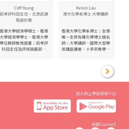
Cliff Yeung
Kelvin Lau
前考評科目主任、文憑試課
港大化學系博士 大學講師
程設計者
香港大學經濟學碩士、香港
香港大學化學系博士；全港
大學經濟學學士、香港大學
唯一主修有機化學博士級名
學位教師教育證書；前考評
師；大學講師、國際大型學
科目主任及評核發展部經
術講座講者、十多年教學經
理；文憑試課程設計者...
驗
加入網上學習資源平台
追蹤CourseZ