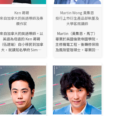
Ken 哥哥
Martin Wong 黃集恩
來自加拿大的英語導師及專
投行上市衍生產品部執董及
欄作家
大學客席講師
來自加拿大的英語導師。以
Martin（黃集恩，馬丁）
英語為母語的 Ken 哥哥
畢業於英國倫敦帝國學院，
（伍建瑜）自小移民到加拿
主修機電工程，後轉修保險
大，就讀知名學府 Simon
及風險管理碩士。畢業回港
Fraser University，以
曾任四大會計師事務所，亦
Dean's Honour Roll 卓越
當過股票期貨持牌經紀，
成績畢業。具中學任教經
2005 年加入投行設計及銷
驗，亦曾在大型補習社任職
售衍生產品，至今曾於不同
補習老師。現任「經濟一
投行擔任上市衍生產品部門
周」專欄作家（職場英
主管 15 年以上。除主職金
語），同時是一名英語教學
融市場外，自 2012 年開始
...
於本地大學擔任客席講...