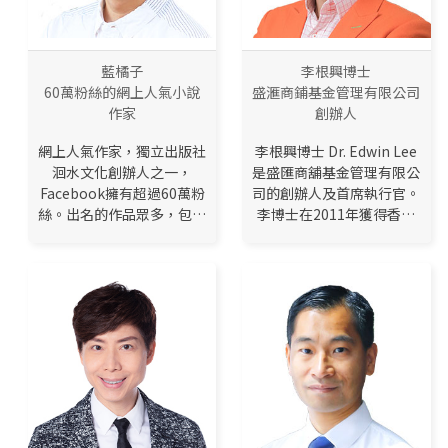
藍橘子
李根興博士
60萬粉絲的網上人氣小說
盛滙商鋪基金管理有限公司
作家
創辦人
網上人氣作家，獨立出版社
李根興博士 Dr. Edwin Lee
洄水文化創辦人之一，
是盛匯商舖基金管理有限公
Facebook擁有超過60萬粉
司的創辦人及首席執行官。
絲。出名的作品眾多，包括
李博士在2011年獲得香港
《我是技安，我出席了大雄
理工大學工商管理博士學
的葬禮》、《阿公講鬼》
位，主修創業研究。 李根
等，其中《阿公講鬼》獲得
興曾兩次被香港大學選中作
了2017年「香港金閱獎」
個案研究，亦被哈佛商業評
最佳文史哲書籍。...
論報導。...