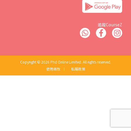
追蹤CourseZ
Copyright © 2026 Phd Online Limited. All rights reserved.
使用條款
丨
私隱政策