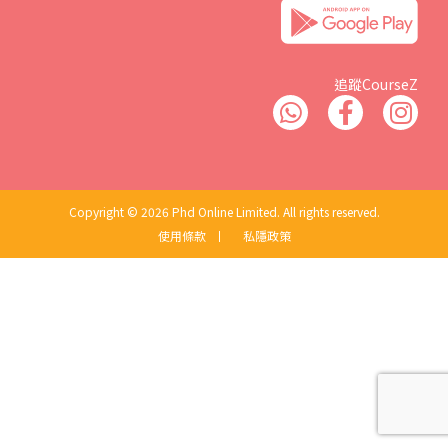
追蹤CourseZ
Copyright © 2026 Phd Online Limited. All rights reserved.
使用條款
丨
私隱政策