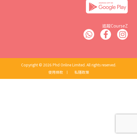
追蹤CourseZ
Copyright © 2026 Phd Online Limited. All rights reserved.
使用條款
丨
私隱政策