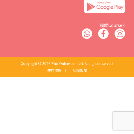
追蹤CourseZ
Copyright © 2026 Phd Online Limited. All rights reserved.
使用條款
丨
私隱政策