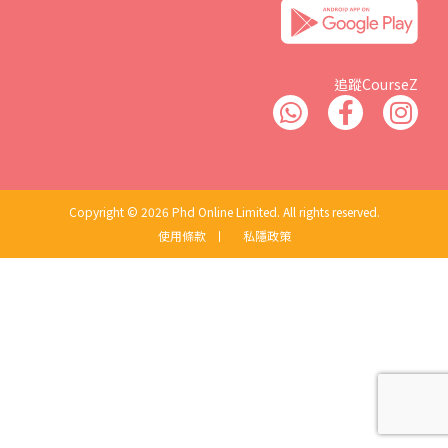
追蹤CourseZ
Copyright © 2026 Phd Online Limited. All rights reserved.
使用條款
丨
私隱政策