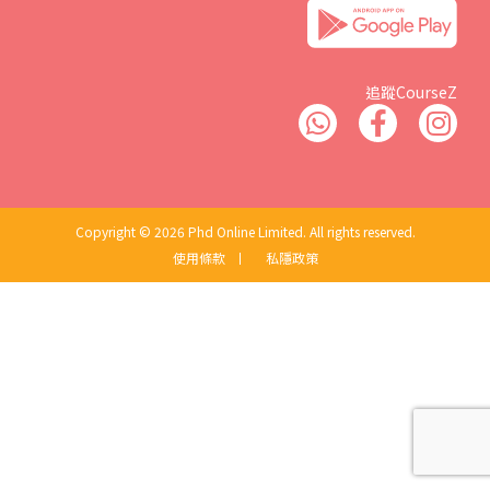
追蹤CourseZ
Copyright © 2026 Phd Online Limited. All rights reserved.
使用條款
丨
私隱政策