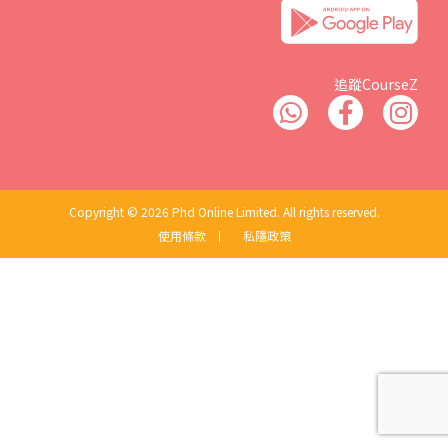
追蹤CourseZ
Copyright © 2026 Phd Online Limited. All rights reserved.
使用條款
丨
私隱政策