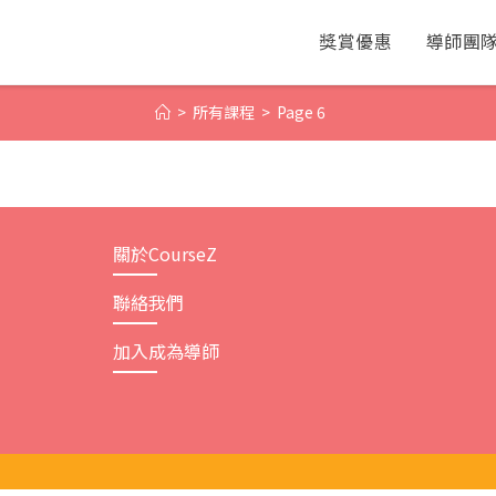
獎賞優惠
導師團
>
所有課程
>
Page 6
關於CourseZ
聯絡我們
加入成為導師