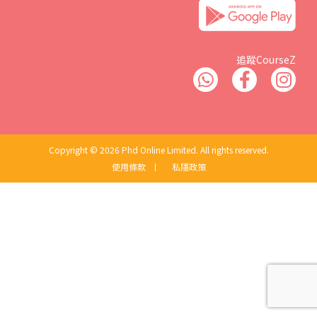
追蹤CourseZ
Copyright © 2026 Phd Online Limited. All rights reserved.
使用條款
丨
私隱政策