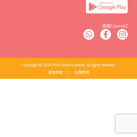
追蹤CourseZ
Copyright © 2026 Phd Online Limited. All rights reserved.
使用條款
丨
私隱政策