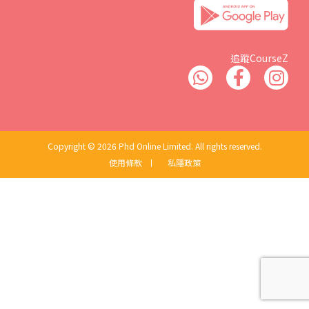
追蹤CourseZ
Copyright © 2026 Phd Online Limited. All rights reserved.
使用條款
丨
私隱政策