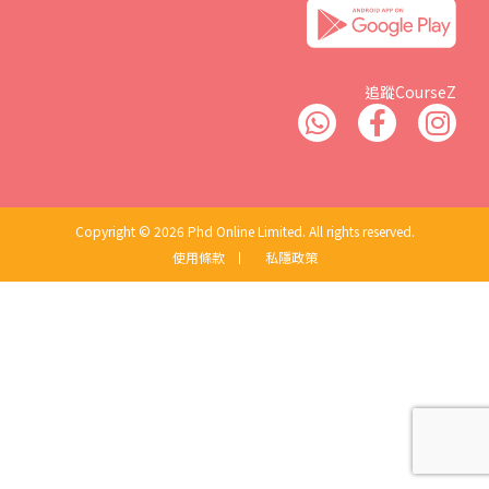
追蹤CourseZ
Copyright © 2026 Phd Online Limited. All rights reserved.
使用條款
丨
私隱政策