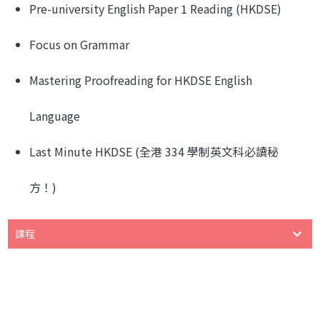
Pre-university English Paper 1 Reading (HKDSE)
Focus on Grammar
Mastering Proofreading for HKDSE English
Language
Last Minute HKDSE (全港 334 學制英文科必讀秘
方！)
課程