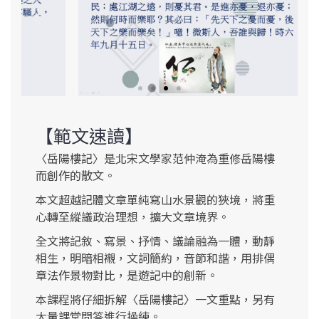
【範文速讀】
〈岳陽樓記〉是北宋文學家范仲淹為重修岳陽樓
而創作的散文。
本文超越記體文章單純寫山水景觀的狹境，將重
心轉至縱議政治理想，擴大文章境界。
全文將記敘、寫景、抒情、議論融為一體，動靜
相生，明暗相襯，文詞簡約，音節和諧，用排偶
章法作景物對比，是遊記中的創新。
本課程將仔細拆解〈岳陽樓記〉一文重點，另有
大量課堂問答進行操練。