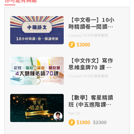
【中文卷一】10小
時精讀卷一閱讀理
解
CourseZ 中文科專業團隊
$2000
【中文作文】寫作
思維皇牌70 課 –
記敘、描寫、 論
CourseZ 中文科專業團隊
說、開放題 四大題
種（連實體筆記及
批改）
【數學】奪星精讀
班 (中五進階課題
Part 1)
Ken Tai
$1900
$2300