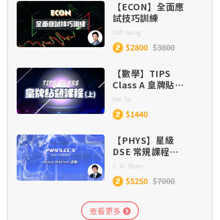
【ECON】全面應
試技巧訓練
Cliff Yeung
$2800
$3800
【數學】TIPS
Class A 皇牌貼題
課程 (目標
Ken Tai
Lv.5/5*/5**)
$1440
【PHYS】星級
DSE 常規課程
(Section C) –
C. W. Sham
Wave Motion
$5250
$7000
查看更多