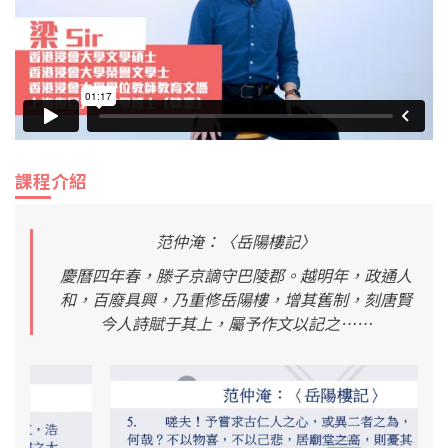
課程介紹
范仲淹：〈岳陽樓記〉
慶曆四年春，滕子京謫守巴陵郡。越明年，政通人
和，百廢具興，乃重修岳陽樓，增其舊制，刻唐賢
今人詩賦于其上，屬予作文以記之……