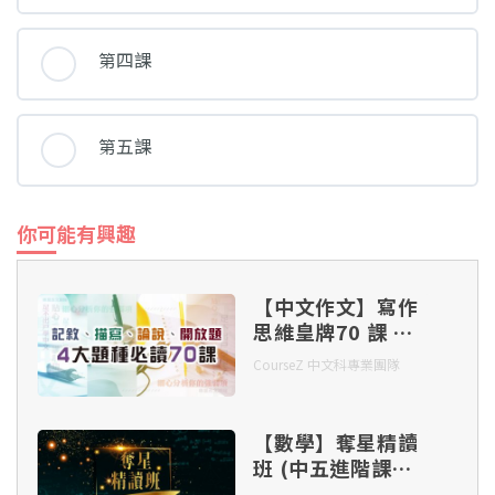
第四課
第五課
你可能有興趣
【中文作文】寫作
思維皇牌70 課 –
記敘、描寫、 論
CourseZ 中文科專業團隊
說、開放題 四大題
種（連實體筆記及
批改）
【數學】奪星精讀
班 (中五進階課題
Part 1)