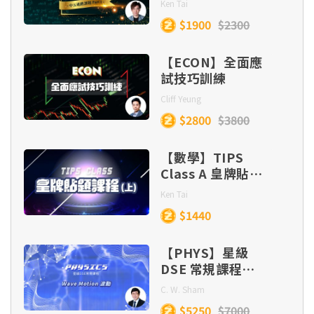
Ken Tai
$1900
$2300
【ECON】全面應
試技巧訓練
Cliff Yeung
$2800
$3800
【數學】TIPS
Class A 皇牌貼題
課程 (目標
Ken Tai
Lv.5/5*/5**)
$1440
【PHYS】星級
DSE 常規課程
(Section C) –
C. W. Sham
Wave Motion
$5250
$7000