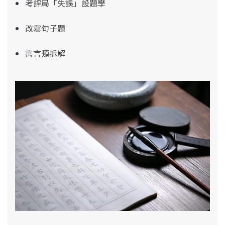
考評局「失誤」設題學
改寫句子題
寓言類拆解