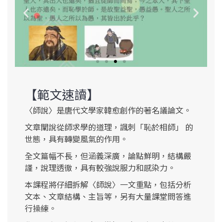
【範文速讀】
〈師說〉是唐代文學家韓愈創作的著名議論文。
文章闡說從師求學的道理，諷刺「恥於相師」 的
世態，具有轉變風氣的作用。
全文篇幅不長，但涵義深廣，論點鮮明，結構嚴
謹，說理透徹，具有較強說服力和感染力。
本課程將仔細拆解〈師說〉一文重點，包括分析
文本、文章結構、主旨等，另有大量課堂問答進
行操練。