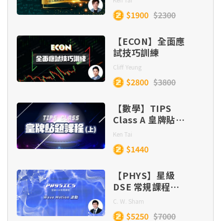
$1900
$2300
【ECON】全面應
試技巧訓練
Cliff Yeung
$2800
$3800
【數學】TIPS
Class A 皇牌貼題
課程 (目標
Ken Tai
Lv.5/5*/5**)
$1440
【PHYS】星級
DSE 常規課程
(Section C) –
C. W. Sham
Wave Motion
$5250
$7000