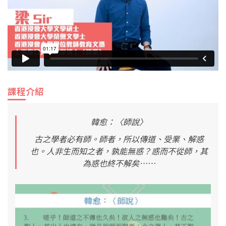
課程介紹
韓愈：〈師說〉
古之學者必有師。師者，所以傳道、受業、解惑
也。人非生而知之者，孰能無惑？惑而不從師，其
為惑也終不解矣……