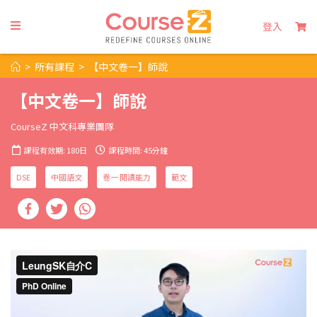
登入
>
所有課程
>
【中文卷一】師說
【中文卷一】師說
CourseZ 中文科專業團隊
課程有效期: 180日
課程時間: 45分鐘
DSE
中國語文
卷一 閱讀能力
範文