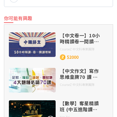
你可能有興趣
【中文卷一】10小
時精讀卷一閱讀理
解
CourseZ 中文科專業團隊
$2000
【中文作文】寫作
思維皇牌70 課 –
記敘、描寫、 論
CourseZ 中文科專業團隊
說、開放題 四大題
種（連實體筆記及
批改）
【數學】奪星精讀
班 (中五進階課題
Part 1)
Ken Tai