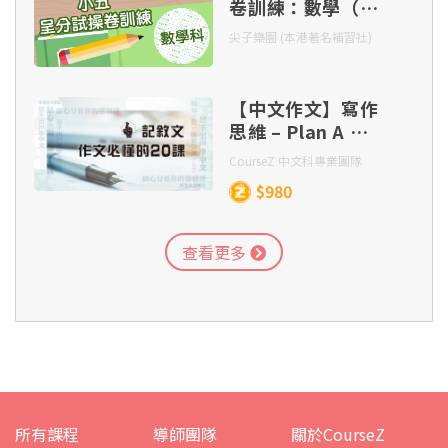
卷訓練：數學（連
一本貼題王）
尖子樂園 (本港著名補習社)
【中文作文】寫作
思維 – Plan A 記
敘文作文必懂的
CourseZ 中文科專業團隊
20 課（連實體筆
$980
記及批改）
查看更多
所有課程
導師團隊
關於CourseZ