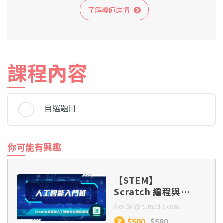
了解導師詳情
課程內容
自選題目
你可能有興趣
【STEM】
Scratch 編程與人
工智能作品創作課
Alex Sir @ turned-e.com
程
$500
$580