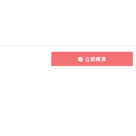
立即購買
所有課程
導師團隊
關於CourseZ
作文批改服務
導師博客
聯絡我們
課程購買方式
加入成為導師