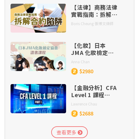
【法律】商務法律
實戰指南：拆解合
約陷阱
Boris Cheung 張博文律師
【化妝】日本
JMA 化妝檢定協
會證書課程
Anna Chan
$2980
【金融分析】CFA
Level 1 課程
(Part 1)
Lawrence Chau
$2688
查看更多