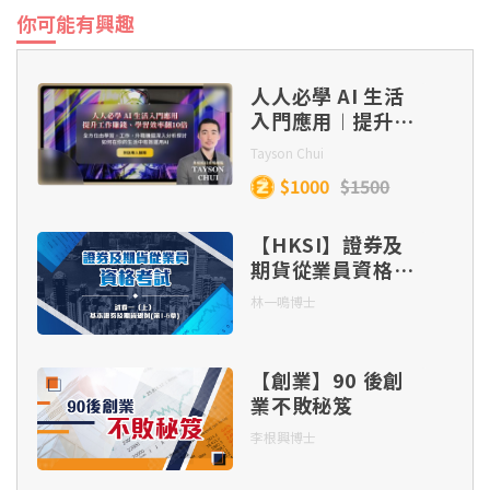
你可能有興趣
人人必學 AI 生活
入門應用︱提升工
作賺錢、學習效率
Tayson Chui
翻 10 倍
$1000
$1500
【HKSI】證券及
期貨從業員資格考
試 ：試卷一（上）
林一鳴博士
【創業】90 後創
業不敗秘笈
李根興博士