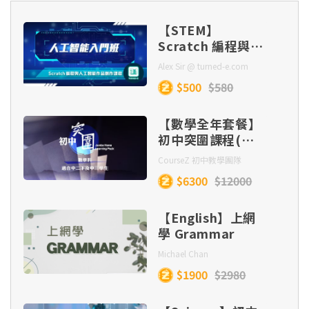
第十三課
Lesson 9
誤差 (Part 3)
Special lines and centres in a triangle 三角形
的特殊的線及中心 (Part 1)
【STEM】
第三集：影響題〔2項寫作思維，寫好利弊影
Lesson 8 - Adjective Clauses
Scratch 編程與人
Lesson 6 - Angles related to rectilinear
第十四課
響〕
Lesson 10
工智能作品創作課
Alex Sir @ turned-e.com
figures 與直線圖形相關的角 (Part 1)
Lesson 6 - Special lines and centres in a
程
$500
$580
triangle 三角形的特殊的線及中心 (Part 2)
Lesson 9 - When X meets Y
第四集：比較題〔掌握觀念對舉，避免論述偏
第十五課
Lesson 11
Lesson 7 - Angles related to rectilinear
頗〕
【數學全年套餐】
figures 與直線圖形相關的角 (Part 2)
Lesson 7 - Special lines and centres in a
初中突圍課程(中
Lesson 10 - That special some verb
triangle 三角形的特殊的線及中心 (Part 3)
二下至中三)
第十六課
Lesson 12
第五集：寓言題【動物篇】〔擷取寓言道理，從
CourseZ 初中教學團隊
Lesson 8 - Angles related to rectilinear
生活取例闡述〕
$6300
$12000
figures 與直線圖形相關的角 (Part 3)
Lesson 8 - Special lines and centres in a
第十七課
Lesson 13
triangle 三角形的特殊的線及中心 (Part 4) &
【English】上網
第六集：寓言題【人物篇】〔掌握人物寓言，寫
Quadrilaterals 四邊形 (Part 1)
學 Grammar
Lesson 9 - Linear equations in two unknowns
好文章結構〕
二元一次方程 (Part 1)
Michael Chan
第十八課
Lesson 14
Lesson 9 - Quadrilaterals 四邊形 (Part 2)
$1900
$2980
第七集：價值題【寫作層次】〔3種寫作層次，
Lesson 10 - Linear equations in two
論述有條不紊〕
第十九課