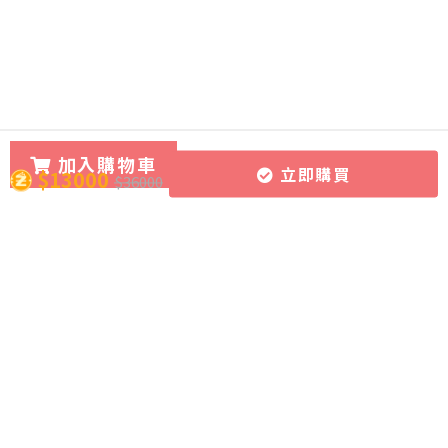
irrational numbers 畢氏定理及無理數 (Part 5)
& Trigonometric ratios 三角比 (Part 1)
1 OF 2
1 OF 2
加入購物車
立即購買
$13000
$36000
所有課程
導師團隊
關於CourseZ
作文批改服務
導師博客
聯絡我們
課程購買方式
加入成為導師
加入網上學習資源平台