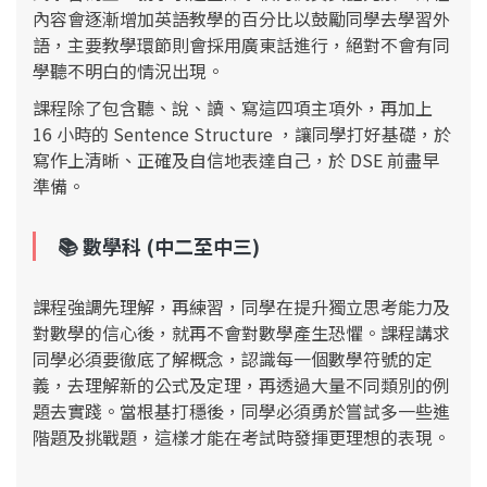
內容會逐漸增加英語教學的百分比以鼓勵同學去學習外
語，主要教學環節則會採⽤廣東話進⾏，絕對不會有同
學聽不明白的情況出現。
課程除了包含聽、說、讀、寫這四項主項外，再加上
16 小時的 Sentence Structure ，讓同學打好基礎，於
寫作上清晰、正確及自信地表達自己，於 DSE 前盡早
準備。
📚 數學
科 (中二至中三)
課程強調先理解，再練習，同學在提升獨立思考能力及
對數學的信心後，就再不會對數學產生恐懼。課程講求
同學必須要徹底了解概念，認識每一個數學符號的定
義，去理解新的公式及定理，再透過大量不同類別的例
題去實踐。當根基打穩後，同學必須勇於嘗試多一些進
階題及挑戰題，這樣才能在考試時發揮更理想的表現。