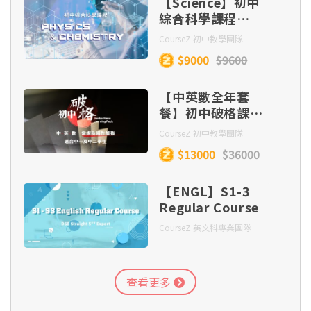
Lesson 15
【Science】初中
unknowns 二元一次方程 (Part 2)
Lesson 10 - Quadrilaterals 四邊形 (Part 3)
綜合科學課程
（Physics &
第八集：價值題【論點構思】〔3種思考方法，
CourseZ 初中教學團隊
第二十課
Chemistry，全
Lesson 16
Lesson 11 - Linear equations in two
迅速構思論點〕
$9000
$9600
集）
Lesson 11 - Quadrilaterals 四邊形 (Part 4)
unknowns 二元一次方程 (Part 3)
【中英數全年套
1 OF 2
第九集：價值題【分項扣論】〔掌握分項扣論，
Lesson 17
餐】初中破格課程
Lesson 12 - Introduction to deductive
從題目擷取論點〕
Lesson 12 - Quadrilaterals 四邊形 (Part 5)
(中一及中二)
geometry 演繹幾何簡介 (Part 1)
CourseZ 初中教學團隊
Lesson 18
$13000
$36000
第十集：論證方法【入門篇】〔5大論證方法，
Lesson 13 - More about 3-D Figures 續立體圓
Lesson 13 - Introduction to deductive
論述豐富多變〕
形 (Part 1)
【ENGL】S1-3
geometry 演繹幾何簡介 (Part 2)
Lesson 19
Regular Course
第十一集：論證方法【進階篇】〔4大論證方
Lesson 14 - More about 3-D Figures 續立體圓
CourseZ 英文科專業團隊
Lesson 14 - Introduction to deductive
法，提升論述層次〕
形 (Part 2)
Lesson 20
geometry 演繹幾何簡介 (Part 3)
1 OF 2
查看更多
Lesson 15 - More about 3-D Figures 續立體圓
Lesson 15 - Introduction to deductive
1 OF 2
形 (Part 3)