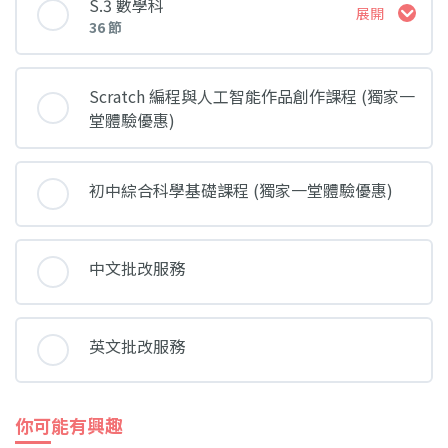
第四集：病句修正【造極篇】
S.3 數學科
展開
第七課
Lesson 3
36 節
第七集：比較對照題【抽象篇】
Lesson 2 - Sentences showing Cause and
Lesson 1 - Intro & Algebraic fractions and
Effect (Part I)
第五集：常見錯別字大全
formulas 代數分式及公式 (Part 1)
課堂 內容
第八課
Lesson 4
Scratch 編程與人工智能作品創作課程 (獨家一
第八集：自述題
堂體驗優惠)
Lesson 3 - Sentences showing Cause and
Lesson 2 - Algebraic fractions and formulas 代
Lesson 1 - Percentages 百分數 (Part 1)
Effect (Part II)
第九課
Lesson 5
數分式及公式 (Part 2)
第九集：半開放題
初中綜合科學基礎課程 (獨家一堂體驗優惠)
Lesson 4 - Sentences showing Contrast
Lesson 2 - Percentages 百分數 (Part 2)
第十課
Lesson 3 - Algebraic fractions and formulas 代
Lesson 6
第十集：圖片題
數分式及公式 (Part 3) & Approximation and
中文批改服務
errors 近似值與誤差 (Part 1)
Lesson 5 - Prepositional Phrases
Lesson 3 - Percentages 百分數 (Part 3)
第十一課
Lesson 7
第一集：入題方法〔5大入題攻略，奠定文章基
英文批改服務
Lesson 4 - Approximation and errors 近似值與
調〕
Lesson 6 - Inversion Patterns
Lesson 4 - Percentages 百分數 (Part 4)
誤差 (Part 2)
第十二課
Lesson 8
第二集：方法題〔4項寫作思維，提出具體建
你可能有興趣
Lesson 7 - Sentences starting with "It"
Lesson 5 - Approximation and errors 近似值與
議〕
Lesson 5 - Percentages 百分數 (Part 5) &