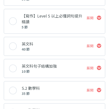
第一課
課堂 內容
【寫作】Level 5 以上必懂詞句提升
展開
精讀
第二課
5 節
第一集：物件開放題【入門篇】
課堂 內容
第三課
英文科
展開
第二集：物件開放題【進階篇】
40 節
第一集：書面語運用大全
第四課
課堂 內容
第四集：抽象概念題【入門篇】
英文科句子結構加強
展開
10 節
第二集：近義詞誤用大全
第五課
Lesson 1
第五集：抽象概念題【進階篇】
課堂 內容
S.2 數學科
展開
第三集：病句修正【登峰篇】
35 節
第六課
Lesson 2
第六集：比較對照題【具象篇】
Lesson 1 - Basic Sentence Structures
課堂 內容