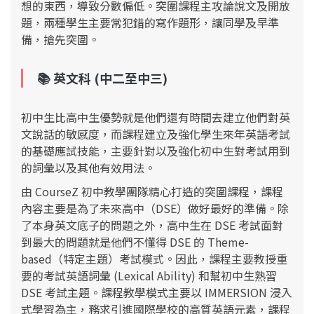
想的東西，導致分數偏低。突圍課程主攻論說文及開放
題，兩種學生主要常犯錯的寫作題形，讓同學及早準
備，搶先突圍。
📚 英文
科 (中二至中三)
初中生比高中生優勢就是他們還有時間去建立他們對英
⽂說話的敏感度，而課程建立及強化學⽣來年英語考試
的基礎應試技能，主要針對以及強化初中⽣對考試⽤到
的詞彙以及其他有效⽤法。
由 CourseZ 初中教學團隊精心打造的突圍課程，課程
內容主要是為了未來高中（DSE）做好最好的準備。除
了本身英⽂底子的問題之外，高中⽣在 DSE 考試面對
到最⼤的問題就是他們不懂得 DSE 的 Theme-
based（特定主題）考試模式。因此，課程主要教授重
要的考試英語詞彙 (Lexical Ability) 和幫初中⽣熟習
DSE 考試主題。課程教學模式主要以 IMMERSION 浸入
式學習為主，務求引進國際學校的高質英語元素，課程