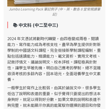
Jumbo Learning Pack 筆記例子 (中、英、數各 8 堂常規課筆
記)
📚
中文科 (中二至中三)
2024 年文憑試將劃時代轉變，由四卷變成兩卷，閱讀
能力、寫作能力成為考核支柱。盡早為學生提供針對新
學制的中國語文科課程，完全銜接新學制課程編制，重
點包括速讀能力、精讀能力、範文賞析、實用文考核、
記敘抒情文、議論說明文、校本評核。課程極具針對
性，讓學生早著先機，明白自己應考的學制，絕不混雜
毋須考核的多餘內容。固本培元，全面培養學生中文素
養。
一般學生於寫作上比較弱，由其於論說文中，很多學生
低估了說明和表達的重要，似乎覺得只要提出的想法本
身夠好，就足以得到好分數，如果文章的說明和表達不
夠完整，就未能顯示你真的能駕馭你選擇的題目和你發