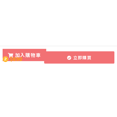
加入購物車
立即購買
$690
所有課程
導師團隊
關於CourseZ
作文批改服務
導師博客
聯絡我們
課程購買方式
加入成為導師