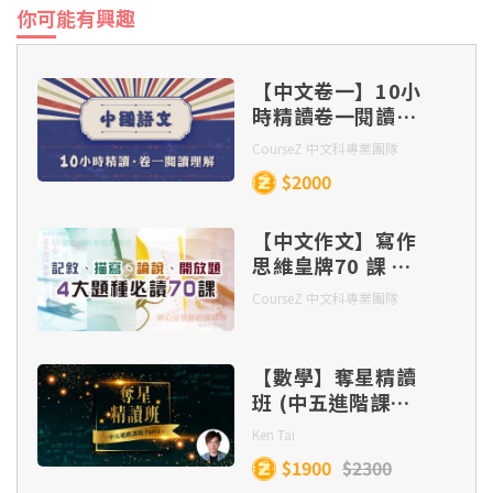
落淚，有人因為悲痛而落淚……，你曾因為甚麼
你可能有興趣
事情而落淚呢？試為「我因為_____而落淚」補
上內容，並以此為題，寫作文章一篇
【中文卷一】10小
時精讀卷一閱讀理
解
CourseZ 中文科專業團隊
$2000
【中文作文】寫作
思維皇牌70 課 –
記敘、描寫、 論
CourseZ 中文科專業團隊
說、開放題 四大題
種（連實體筆記及
批改）
【數學】奪星精讀
班 (中五進階課題
Part 1)
Ken Tai
$1900
$2300