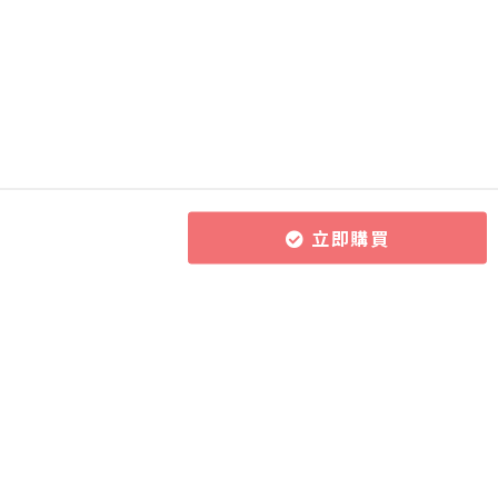
立即購買
所有課程
導師團隊
關於CourseZ
作文批改服務
導師博客
聯絡我們
課程購買方式
加入成為導師