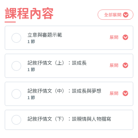
課程內容
全部展開
立意與審題示範
展開
1 節
課堂 內容
記敘抒情文（上）：談成長
展開
1 節
試以「談自由」或「談紀律」為題，寫作文章一
篇
課堂 內容
記敘抒情文（中）：談成長與夢想
展開
1 節
試以「經過這件事，我明白因一時意氣而任意妄
為，只會令人後悔。」為首句，續寫這篇文章
課堂 內容
記敘抒情文（下）：談親情與人物描寫
有人因為哀傷而落淚，有人因為霎時感動難過而