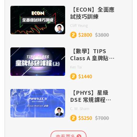
【ECON】全面應
試技巧訓練
Cliff Yeung
$2800
$3800
【數學】TIPS
Class A 皇牌貼題
課程 (目標
Ken Tai
Lv.5/5*/5**)
$1440
【PHYS】星級
DSE 常規課程
(Section C) –
C. W. Sham
Wave Motion
$5250
$7000
查看更多