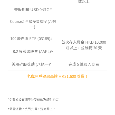
或以上
美股期權 USD 0 佣金*
CourseZ 星級投資課程 (六選
一)
白酒 ETF (03189)#
100 股
首次存入資金 HKD 10,000
或以上，並維持 30 天
0.2 股蘋果股票 (AAPL)^
美股碎股獎勵 (八選一)*
完成 5 筆買入交易
老虎開戶優惠高達 HK$1,600 獎賞！
*免費或設有期限並受條款及細則約束
#限量派發，先到先得，送完即止。