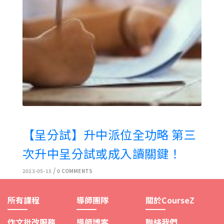
【呈分試】升中派位全功略 第三
次升中呈分試或成入讀關鍵！
/
2023-05-15
0 COMMENTS
所有課程
導師團隊
關於CourseZ
作文批改服務
導師博客
聯絡我們