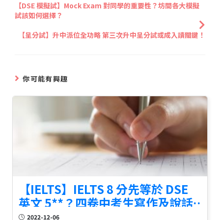
【DSE 模擬試】Mock Exam 對同學的重要性？坊間各大模擬
試該如何選擇？
【呈分試】升中派位全功略 第三次升中呈分試或成入讀關鍵！
你可能有興趣
【IELTS】IELTS 8 分先等於 DSE
英文 5**？四卷中考生寫作及說話
能力表現不理想
2022-12-06