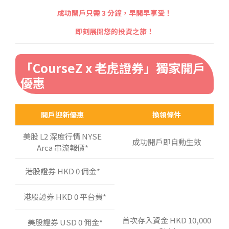
成功開戶只需 3 分鐘，早開早享受！
即刻展開您的投資之旅！
「
CourseZ x 老虎證券」獨家開戶
優惠
開戶迎新優惠
換領條件
美股 L2 深度行情 NYSE
成功開戶即自動生效
Arca 串流報價*
港股證券 HKD 0 佣金*
港股證券 HKD 0 平台費*
首次存入資金 HKD 10,000
美股證券 USD 0 佣金*