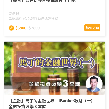
【股票】鄧建初股票投資課程（全集）
鄧建初
星級股評家, 投資擂台賽獲獎無數
$6800
$7800
超值之選
【金融】馬丁的金融世界 – iBanker教路（一）：
金融投資必學 3 堂課