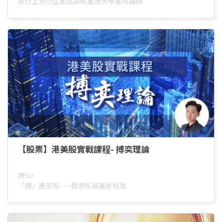
投行上市衍生產品部執董及大學客席講師
【股票】港美股實戰課程- 搏奕理論
搏Sir
「搏」盡佢啦——香港私募基金經理