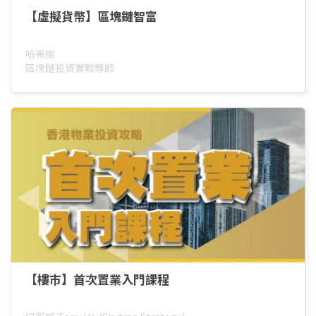
【虛擬貨幣】區塊鏈智富
哈希樹
區塊鏈投資實戰導師
【樓市】首次置業入門課程