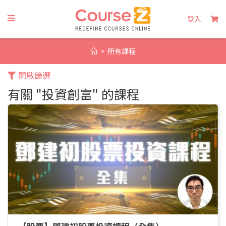
Skip
to
登入
content
>
所有課程
開啟篩選
有關 "投資創富" 的課程