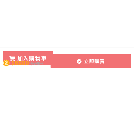
加入購物車
立即購買
$6800
$7800
所有課程
導師團隊
關於CourseZ
作文批改服務
導師博客
聯絡我們
課程購買方式
加入成為導師
加入網上學習資源平台