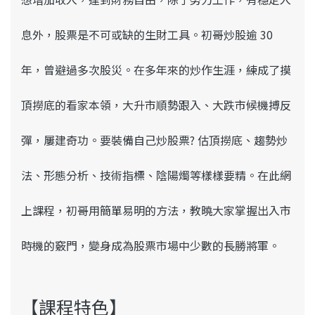
息外，股票是不可或缺的生財工具。初哥炒股逾 30
年，曾避過多次股災。在多年來的炒作生涯，練成了摸
頂撈底的看家本領，大升市順勢跟入、大跌市候機搏反
彈，屢建奇功。要裝備自己炒股票? 估頂撈底、趨勢炒
法、形態分析、技術指標、陰陽燭等樣樣要精。在此網
上課程，初哥用簡單易明的方法，教曉大家掌握出入市
時機的竅門，變身成為股票市場中少數的長勝將軍。
【課程特色】