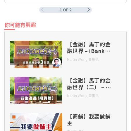
1 OF 2
你可能有興趣
【金融】馬丁的金
融世界 – iBanker
教路（一）：金融
Martin Wong 黃集恩
投資必學 3 堂課
【金融】馬丁的金
融世界（二） – 衍
生產品（期貨篇）
Martin Wong 黃集恩
【商舖】我要做舖
主