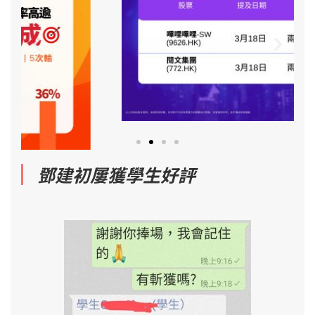
鄧建初屢獲學生好評