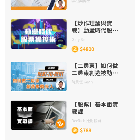
李根興博士
【炒作理論與實
戰】動盪時代股票
操控術
Gary Sir
$4800
【二房東】如何做
二房東創造被動收
入
時景恆 Kevin
【股票】基本面實
戰課
BeeRich 比財投資
$788