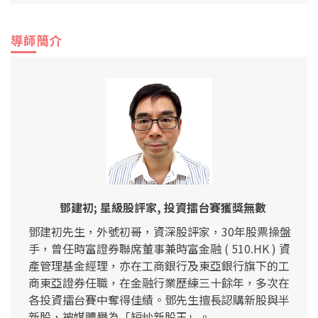
導師簡介
鄧建初; 星級股評家, 投資擂台賽獲獎無數
鄧建初先生，外號初哥，資深股評家，30年股票操盤
手，曾任時富證券聯席董事兼時富金融 ( 510.HK ) 資
產管理基金經理，亦在工商銀行及東亞銀行旗下的工
商東亞證券任職，在金融行業歷練三十餘年，多次在
各投資擂台賽中奪得佳績。鄧先生擅長認購新股與半
新股，被媒體譽為「短炒新股王」。