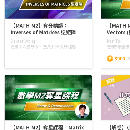
【MATH M2】奪分精讀：
【MATH 
Inverses of Matrices 逆矩陣
Vectors
Dexter Wong
Ken Tai
連續 7 次數學 5** 及具10年教學經驗
連續5年超
$900
【MATH M2】奪星課程 – Matrix
【解卷】