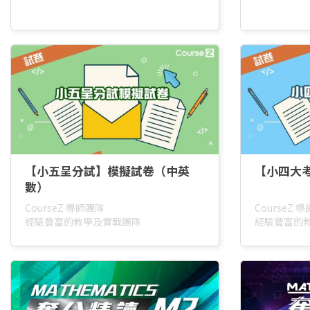
【小五呈分試】模擬試卷（中英
【小四大
數）
CourseZ 導師團隊
CourseZ 
經驗豐富的教學及實戰團隊
經驗豐富的