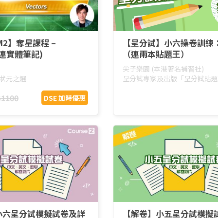
M2】奪星課程 –
【呈分試】小六操卷訓練
 (連實體筆記)
（連兩本貼題王）
尖子樂園 (本港著名補習社)
級狀元之選
呈分試專家及出版「呈分試貼題
$1100
DSE 加時優惠
小六呈分試模擬試卷及詳
【解卷】小五呈分試模擬