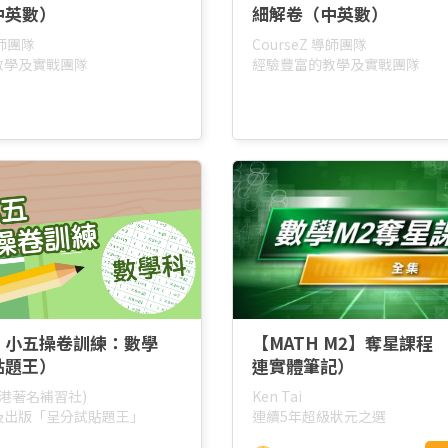
中英數）
細解卷（中英數）
導師團隊
CourseZ 導師團隊
教學及實戰團隊
經驗豐富的教學及實戰團隊
】小五操卷訓練：數學
【MATH M2】奪星課程 
貼題王）
連實體筆記）
本港著名補習社)
Ken Tai
及出版「呈分試貼題王」
連續5年超級狀元之選