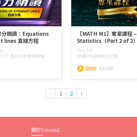
精讀：Equations
【MATH M1】奪星課程 –
ght lines 直線方程
Statistics（Part 2 of 2
g
Ken Tai
學 5** 及具10年教學經驗
連續5年超級狀元之選
$900
$1100
‹
›
1
2
關於CourseZ