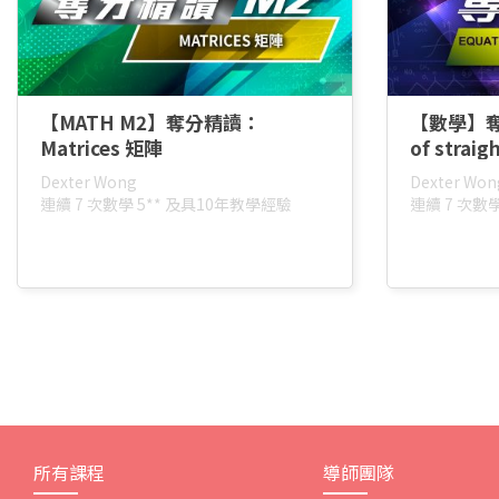
【MATH M2】奪分精讀：
【數學】奪分
Matrices 矩陣
of strai
Dexter Wong
Dexter Won
連續 7 次數學 5** 及具10年教學經驗
連續 7 次數
所有課程
導師團隊