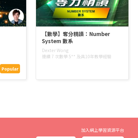
【數學】奪分精讀：Number
）
System 數系
Dexter Wong
連續 7 次數學 5** 及具10年教學經驗
Popular
加入網上學習資源平台