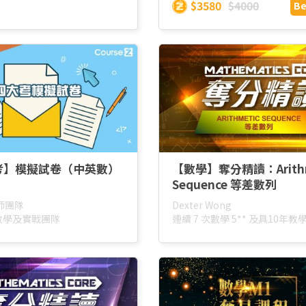
$3580
$4000
Be
考】模擬試卷（中英數）
【數學】奪分精讀：Arithm
Sequence 等差數列
導師團隊
Dexter Wong
教學及實戰團隊
連續 7 次數學 5** 及具10年教