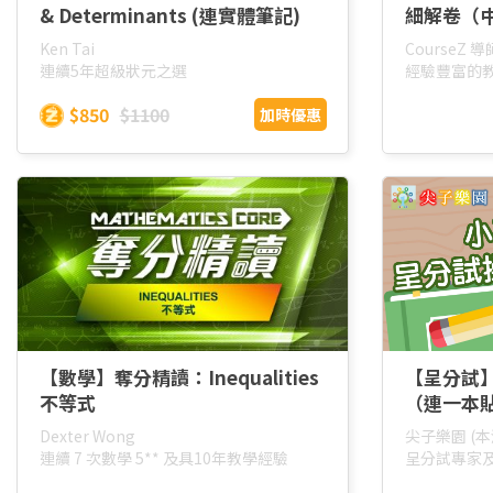
& Determinants (連實體筆記)
細解卷（
Ken Tai
CourseZ 
連續5年超級狀元之選
經驗豐富的
$850
$1100
加時優惠
【數學】奪分精讀：Inequalities
【呈分試
不等式
（連一本
Dexter Wong
尖子樂園 (
連續 7 次數學 5** 及具10年教學經驗
呈分試專家