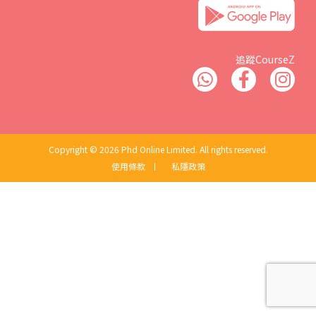
追蹤CourseZ
Copyright © 2026 Phd Online Limited. All rights reserved.
使用條款
丨
私隱政策