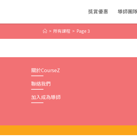
獎賞優惠
導師團
>
所有課程
>
Page 3
關於CourseZ
聯絡我們
加入成為導師