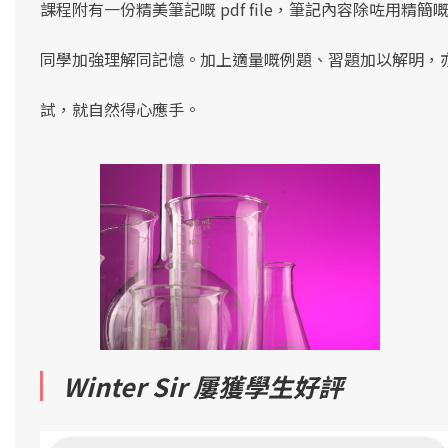
課程附有一份精美筆記嘅 pdf file，筆記內容除咗用精簡嘅文
同學加強理解同記憶。加上適量嘅例題、習題加以解明，
試，就自然得心應手。
Winter Sir 屢獲學生好評