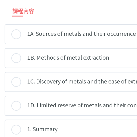
課程內容
1A. Sources of metals and their occurrence
1B. Methods of metal extraction
1C. Discovery of metals and the ease of ext
1D. Limited reserve of metals and their co
1. Summary