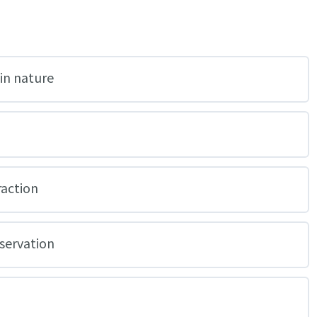
 in nature
raction
nservation