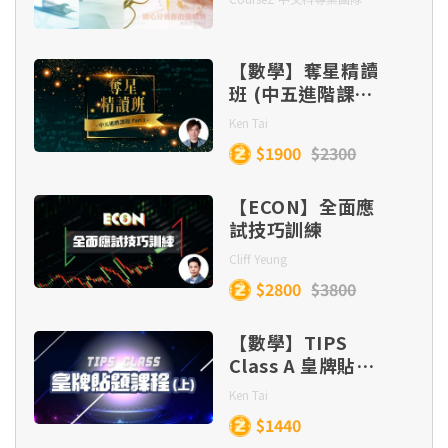
說、開放題 四大題
種（連實體筆記及
批改）
【數學】奪星精讀
班 (中五進階課題
Part 1)
Ken Tai
$1900
$2300
【ECON】全面應
試技巧訓練
Cliff Yeung
$2800
$3800
【數學】TIPS
Class A 皇牌貼題
課程 (目標
Ken Tai
Lv.5/5*/5**)
$1440