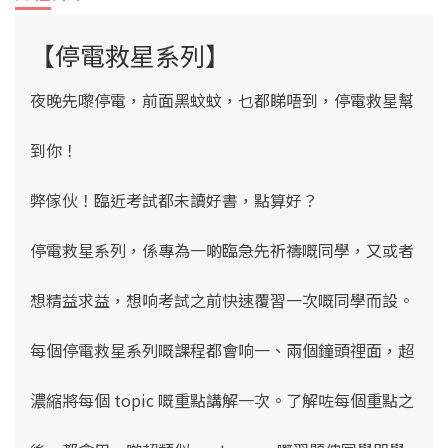
【停電救星系列】
夜晚先嚟停電，前面黑蚊蚊，乜都睇唔到，停電救星幫
到你！
弊傢伙！臨近考試都未讀好書，點算好？
停電救星系列，係專為一啲臨急先祈禱嘅同學，又或者
想精益求益，想响考試之前快速覆習一次嘅同學而設。
每個停電救星系列嘅課程都會响一、兩個鐘頭𥚃面，超
濃縮將每個 topic 嘅重點講解一次。了解咗每個重點之