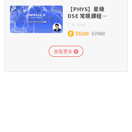
【PHYS】星級
DSE 常規課程
(Section C) –
C. W. Sham
Wave Motion
$5250
$7000
查看更多