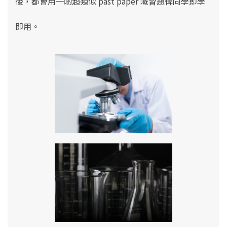
後，都會用一啲超類似 past paper 嘅習題俾同學即學
即用。