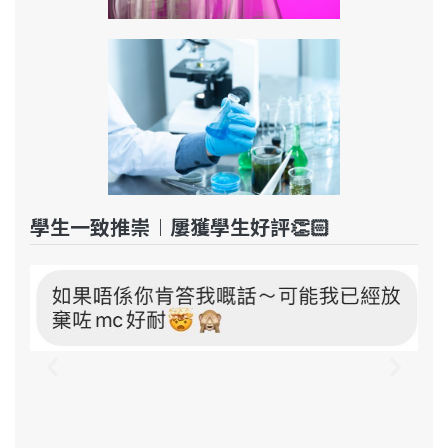
學生一致推崇︱屢獲學生好評👏🏻