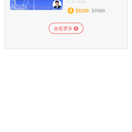
C. W. Sham
3AI. Activation energy and energy profile (I)
carbon compound (I)
Wave Motion
$5250
$7000
1BII. Chemical tests for detecting the
3AII. Activation energy and energy profile (II)
查看更多
presence of various functional groups in
carbon compound (II)
3AIII. Activation energy and energy profile
(III)
1C. Separate a mixture of known substances
3BI. Effect of temperature change on
2. Summary
reaction rate (I)
3BII. Effect of temperature change on
2AI. Separation and purification of
reaction rate (II)
compounds (I)
3CI. Determine the activation energy of a
2AII. Separation and purification of