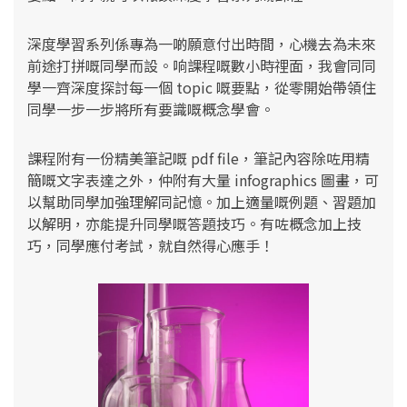
深度學習系列係專為一啲願意付出時間，心機去為未來
前途打拼嘅同學而設。
响課程嘅數小時𥚃面，我會同同
學一齊深度探討每一個 topic 嘅要點，從零開始帶領住
同學一步一步將所有要識嘅概念學會。
課程附有一份精美筆記嘅 pdf file，筆記內容除咗用精
簡嘅文字表達之外，仲附有大量 infographics 圖畫，可
以幫助同學加強理解同記憶。加上適量嘅例題、習題加
以解明，亦能提升同學嘅答題技巧。有咗概念加上技
巧，同學應付考試，就自然得心應手！