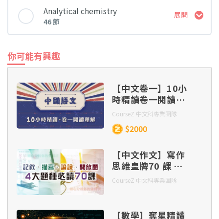
課堂 內容
Analytical chemistry
展開
46 節
1. Summary
課堂 內容
你可能有興趣
1A. Advantages and disadvantages of
1. Summary
industrial processes
【中文卷一】10小
時精讀卷一閱讀理
解
CourseZ 中文科專業團隊
1B. Production of vitamin C
1AI. Detecting the presence of ionic species
(I)
$2000
2. Summary
【中文作文】寫作
1AII. Detecting the presence of ionic species
思維皇牌70 課 –
(II)
記敘、描寫、 論
CourseZ 中文科專業團隊
2A. Rate equation
說、開放題 四大題
種（連實體筆記及
1AIII. Detecting the presence of ionic species
批改）
【數學】奪星精讀
(III)