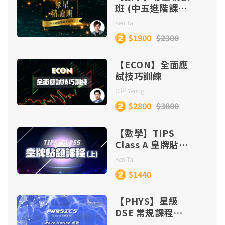
2BI. Order of reactions (I)
班 (中五進階課題
Part 1)
Ken Tai
1AIV. Detecting the presence of ionic species
$1900
$2300
2BII. Order of reactions (II)
(IV)
【ECON】全面應
1AV. Detecting the presence of ionic species
試技巧訓練
2BIII. Order of reactions (III)
(V)
Cliff Yeung
$2800
$3800
2BIV. Order of reactions (IV)
1AVI. Detecting the presence of ionic species
(VI)
【數學】TIPS
Class A 皇牌貼題
2C. Experimental determination of rate
課程 (目標
Ken Tai
equation
1AVII. Detecting the presence of ionic species
Lv.5/5*/5**)
$1440
(VII)
3. Summary
【PHYS】星級
1BI. Chemical tests for detecting the
DSE 常規課程
presence of various functional groups in
(Section C) –