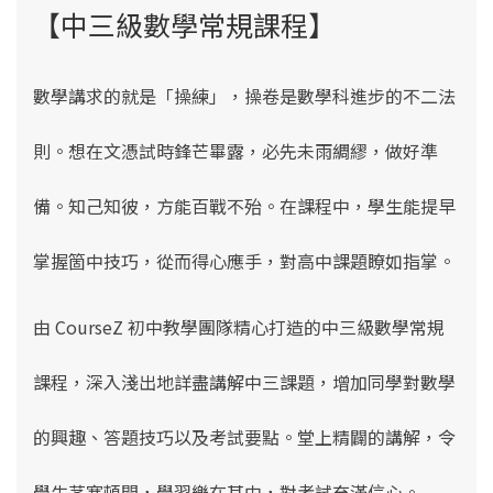
【中三級數學常規課程】
數學講求的就是「操練」，操卷是數學科進步的不二法
則。想在
文憑試時鋒芒畢露，必先未雨綢繆，做好準
備。知己知彼，方能百戰不殆。在課程中，學生能提早
掌握箇中技巧，從而得心應手，對高中課題瞭如指掌。
由 CourseZ
初中教學團隊精心打造的中三級數學常規
課程
，深入淺出地詳盡講解中三課題，增加同學對數學
的興趣、答題技巧以及考試要點。堂上精闢的講解，令
學生茅塞頓開，學習樂在其中，對考試充滿信心。