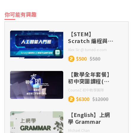
你可能有興趣
【STEM】
Scratch 編程與人
工智能作品創作課
Alex Sir @ turned-e.com
程
$500
$580
【數學全年套餐】
初中突圍課程(中
二下至中三)
CourseZ 初中教學團隊
$6300
$12000
【English】上網
學 Grammar
Michael Chan