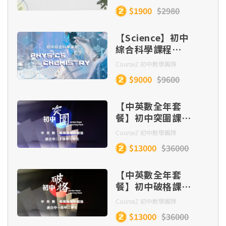
$1900
$2980
【Science】初中
綜合科學課程
（Physics &
CourseZ 初中教學團隊
Chemistry，全
$9000
$9600
集）
【中英數全年套
餐】初中突圍課程
(中二下至中三)
CourseZ 初中教學團隊
$13000
$36000
【中英數全年套
餐】初中破格課程
(中一及中二)
CourseZ 初中教學團隊
$13000
$36000