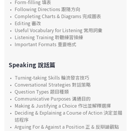
Form-filling 填表
Following Directions 跟隨方向
Completing Charts & Diagrams 完成圖表
Editing 審改
Useful Vocabulary for Listening 常用詞彙
Listening Training 聆聽練習操練
Important Formats 重要格式
Speaking 說話篇
Turning-taking Skills 輪流發言技巧
Conversational Strategies 對話策略
Question Types 題目種類
Communicative Purposes 溝通目的
Making & Justifying a Choice 作出並解釋選擇
Deciding & Explaining a Course of Action 決定並描
述程序
Arguing For & Against a Position 正 & 反辯論觀點