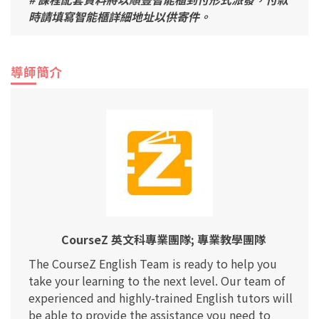
時請填寫智能櫃詳細地址以供寄件。
導師簡介
CourseZ 英文科專業團隊; 專業教學團隊
The CourseZ English Team is ready to help you
take your learning to the next level. Our team of
experienced and highly-trained English tutors will
be able to provide the assistance you need to