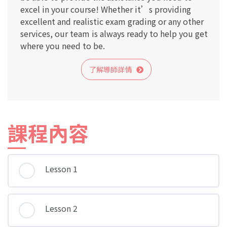
excel in your course! Whether it’s providing
excellent and realistic exam grading or any other
services, our team is always ready to help you get
where you need to be.
了解導師詳情
課程內容
Lesson 1
Lesson 2