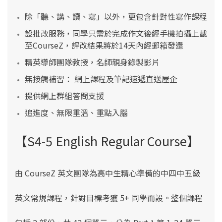
除「聽、講、讀、寫」以外，更包含針對性寫作課程
設批改服務，同學只需於完成作文後經手機拍攝上載
至CourseZ，評改結果將於14天內經郵箱發還
精英導師團隊教授，名師親身錄製影片
無接觸補習： 網上課程及筆記速遞直送屋企
提供網上群組答問支援
追進度、無限重溫、重點入腦
【S4-5 English Regular Course】
由 CourseZ
英文
團隊
為高中生
精心準備的
中四中五級
英文常規課程
，
針對目標考獲 5+ 同學而設。
整個課程