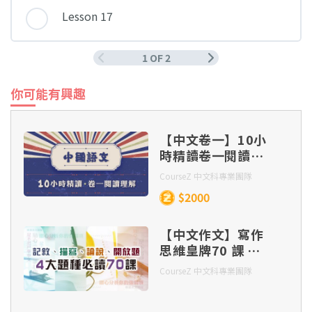
Lesson 17
1 OF 2
你可能有興趣
【中文卷一】10小
時精讀卷一閱讀理
解
CourseZ 中文科專業團隊
$2000
【中文作文】寫作
思維皇牌70 課 –
記敘、描寫、 論
CourseZ 中文科專業團隊
說、開放題 四大題
種（連實體筆記及