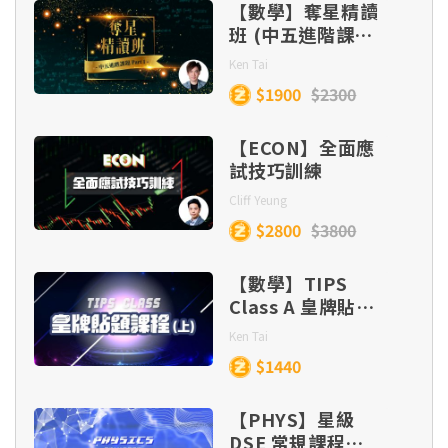
批改）
【數學】奪星精讀
班 (中五進階課題
Part 1)
Ken Tai
$1900
$2300
【ECON】全面應
試技巧訓練
Cliff Yeung
$2800
$3800
【數學】TIPS
Class A 皇牌貼題
課程 (目標
Ken Tai
Lv.5/5*/5**)
$1440
【PHYS】星級
DSE 常規課程