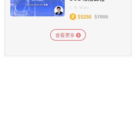
(Section C) –
C. W. Sham
Wave Motion
$5250
$7000
查看更多