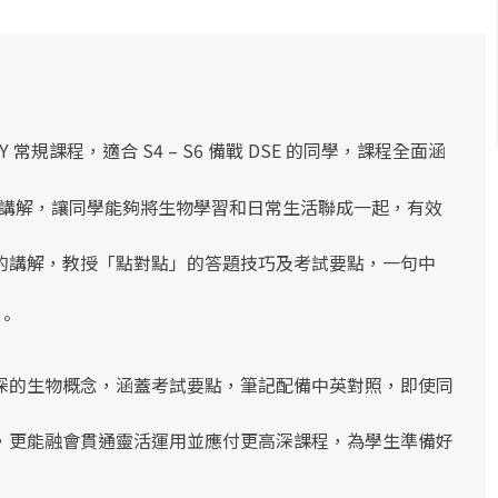
】
 常規課程，適合 S4 – S6 備戰 DSE 的同學，
課程
全面涵
活化講解，讓同學能夠將生物學習和日常生活聯成一起，
有效
的講解，
教授「點對點」的答題技巧
及考試要點
，一句中
。
深的生物概念，涵蓋考試要點
，筆記配備中英對
照，即使同
，更能融會貫通靈活運用並應付更高深課程，
為學生準備好