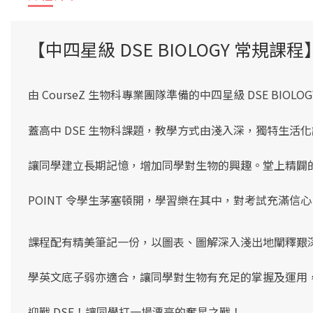
【中四星級 DSE BIOLOGY 常規課程
由 CourseZ 生物
科專業團隊準備的中四星級 DSE BIOLOGY
蓋高中 DSE 生物科課題，教學方式由淺入深，獨特生
讓同學建立長期記憶，
增加同學對生物的興趣。堂上精闢
POINT
令學生茅塞頓開，學習樂在其中，對考試充滿信心
課程配有精美筆記一份，以圖表、圖解深入淺出地闡釋艱
學英文底子弱亦適合
，
讓同學對生物有充足的掌握及運用
迎戰 DSE！讓同學打一場漂亮的奪星之戰！