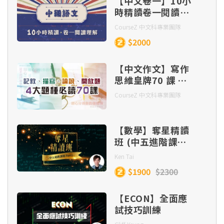
【中文卷一】10小
時精讀卷一閱讀理
解
CourseZ 中文科專業團隊
$2000
【中文作文】寫作
思維皇牌70 課 –
記敘、描寫、 論
CourseZ 中文科專業團隊
說、開放題 四大題
種（連實體筆記及
批改）
【數學】奪星精讀
班 (中五進階課題
Part 1)
Ken Tai
$1900
$2300
【ECON】全面應
試技巧訓練