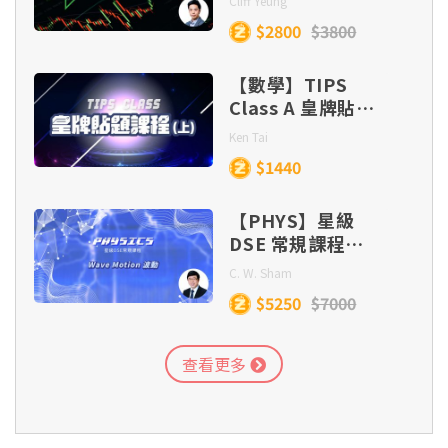
Cliff Yeung
$2800
$3800
【數學】TIPS
Class A 皇牌貼題
課程 (目標
Ken Tai
Lv.5/5*/5**)
$1440
【PHYS】星級
DSE 常規課程
(Section C) –
C. W. Sham
Wave Motion
$5250
$7000
查看更多