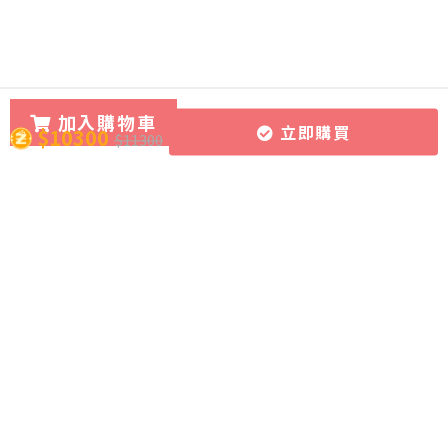
加入購物車
立即購買
$10300
$11300
所有課程
導師團隊
關於CourseZ
作文批改服務
導師博客
聯絡我們
課程購買方式
加入成為導師
加入網上學習資源平台