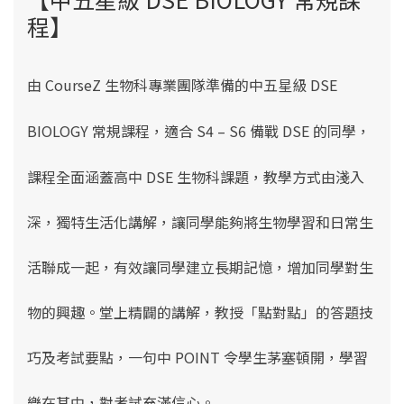
程】
由 CourseZ 生物
科專業團隊準備的中五星級 DSE
BIOLOGY 常規課程，適合 S4 – S6 備戰 DSE 的同學，
課程
全面涵蓋高中 DSE 生物科課題，教學方式由淺入
深，獨特生活化講解，讓同學能夠將生物學習和日常生
活聯成一起，
有效讓同學建立長期記憶，
增加同學對生
物的興趣。堂上精闢的講解，
教授「點對點」的答題技
巧
及考試要點
，一句中 POINT
令學生茅塞頓開，學習
樂在其中，對考試充滿信心。