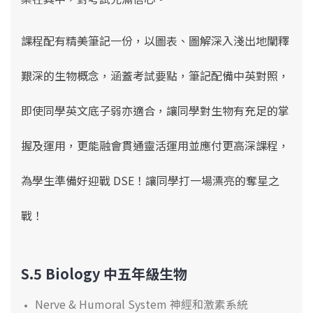
課程配有精美筆記一份，以圖表、圖解深入淺出地闡釋
艱深的生物概念，涵蓋考試要點
，筆記配備中英對
照，
即使同學英文底子弱亦適合
，
讓同學對生物有充足的掌
握及運用，更能融會貫通靈活運用並應付更高深課程，
為學生準備好
迎戰 DSE！讓同學打一場漂亮的奪星之
戰！
S.5 Biology 中五年級生物
Nerve & Humoral System 神經和激素系統