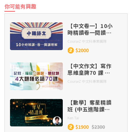
你可能有興趣
【中文卷一】10小
時精讀卷一閱讀理
解
CourseZ 中文科專業團隊
$2000
【中文作文】寫作
思維皇牌70 課 –
記敘、描寫、 論
CourseZ 中文科專業團隊
說、開放題 四大題
種（連實體筆記及
批改）
【數學】奪星精讀
班 (中五進階課題
Part 1)
Ken Tai
$1900
$2300