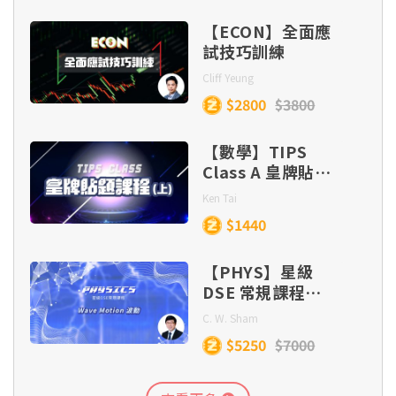
【ECON】全面應
試技巧訓練
Cliff Yeung
$2800
$3800
【數學】TIPS
Class A 皇牌貼題
課程 (目標
Ken Tai
Lv.5/5*/5**)
$1440
【PHYS】星級
DSE 常規課程
(Section C) –
C. W. Sham
Wave Motion
$5250
$7000