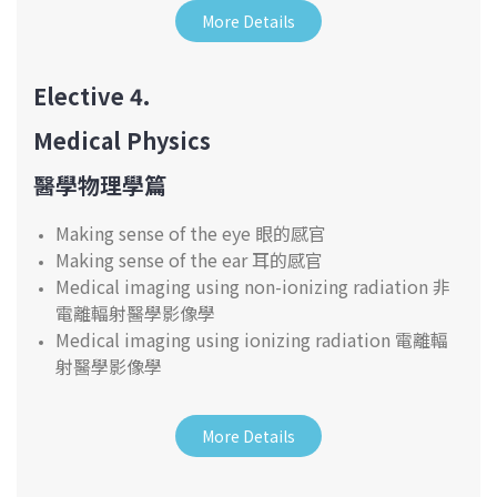
More Details
Elective 4.
Medical Physics
醫學物理學篇
Making sense of the eye 眼的感官
Making sense of the ear 耳的感官
Medical imaging using non-ionizing radiation 非
電離輻射醫學影像學
Medical imaging using ionizing radiation 電離輻
射醫學影像學
More Details