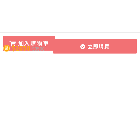
加入購物車
立即購買
$2650
$3500
所有課程
導師團隊
關於CourseZ
作文批改服務
導師博客
聯絡我們
課程購買方式
加入成為導師
加入網上學習資源平台