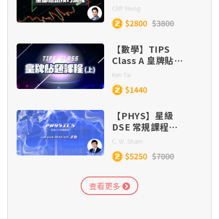
Cliff Yeung
$2800
$3800
【數學】TIPS
Class A 皇牌貼題
課程 (目標
Ken Tai
Lv.5/5*/5**)
$1440
【PHYS】星級
DSE 常規課程
(Section C) –
C. W. Sham
Wave Motion
$5250
$7000
查看更多