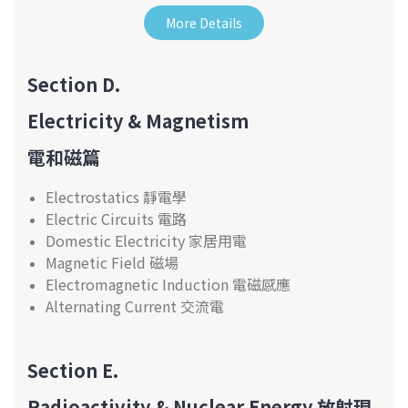
More Details
Section D.
Electricity & Magnetism
電和磁篇
Electrostatics 靜電學
Electric Circuits 電路
Domestic Electricity 家居用電
Magnetic Field 磁場
Electromagnetic Induction 電磁感應
Alternating Current 交流電
Section E.
Radioactivity & Nuclear Energy
放射現