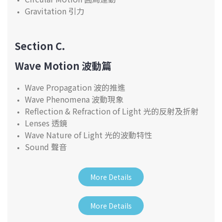
Gravitation 引力
Section C.
Wave Motion 波動篇
Wave Propagation 波的推進
Wave Phenomena 波動現象
Reflection & Refraction of Light 光的反射及折射
Lenses 透鏡
Wave Nature of Light 光的波動特性
Sound 聲音
More Details
More Details