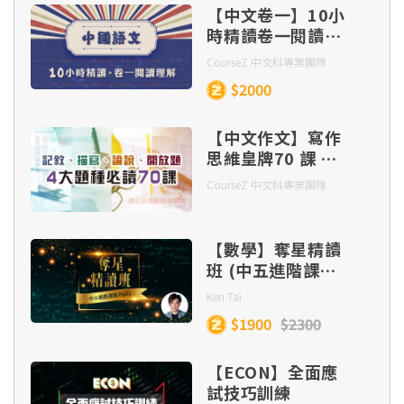
【中文卷一】10小
時精讀卷一閱讀理
解
CourseZ 中文科專業團隊
$2000
【中文作文】寫作
思維皇牌70 課 –
記敘、描寫、 論
CourseZ 中文科專業團隊
說、開放題 四大題
種（連實體筆記及
批改）
【數學】奪星精讀
班 (中五進階課題
Part 1)
Ken Tai
$1900
$2300
【ECON】全面應
試技巧訓練