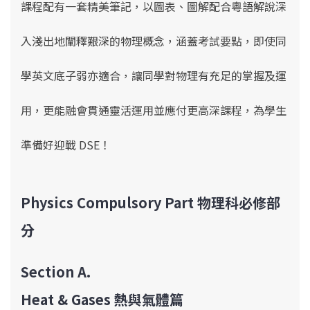
課程配有一套精美筆記，
以圖表、圖解配合粵語解說深
入淺出地闡釋艱深的物理概念，涵蓋考試要點，即使同
學英文底子弱亦適合，
讓同學對物理有充足的掌握及運
用，更能融會貫通靈活運用並應付更高深課程，
為學生
準備好
迎戰 DSE！
Physics Compulsory Part 物理科必修部
分
Section A.
Heat & Gases
熱與氣體篇