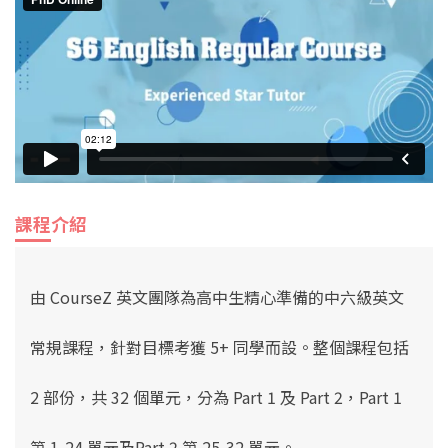
課程介紹
由 CourseZ
英文
團隊
為高中生
精心準備的中六級
英文
常規課程
，
針對目標考獲 5+ 同學而設。
整個課程包括
2 部份，共 32 個單元，分為 Part 1 及 Part 2
，Part 1
第 1-24 單元及Part 2 第 25-32 單元
。