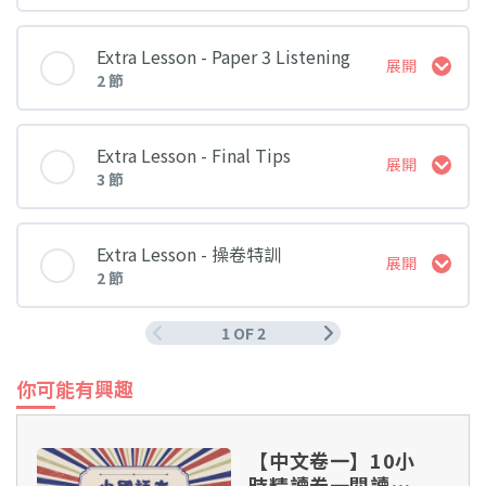
Paper 1 Reading Part 1
課堂 內容
Language Enhancement Part 7
Extra Lesson - Paper 3 Listening
展開
2 節
Paper 1 Reading Part 2
Paper 2 Writing Part 1
Language Enhancement Part 8
課堂 內容
Extra Lesson - Final Tips
展開
Paper 1 Reading Part 3
3 節
Paper 2 Writing Part 2
Paper 3 Listening Part 1
Language Enhancement Part 9
課堂 內容
Extra Lesson - 操卷特訓
展開
2 節
Paper 3 Listening Part 2
Paper 1 - Reading
1 OF 2
課堂 內容
你可能有興趣
Paper 2 - Writing
操卷特訓 Part 1
【中文卷一】10小
Paper 3 - Listening
時精讀卷一閱讀理