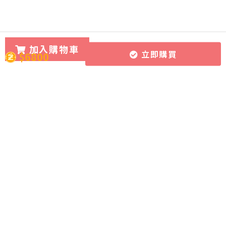
加入購物車
立即購買
$6800
所有課程
導師團隊
關於CourseZ
作文批改服務
導師博客
聯絡我們
課程購買方式
加入成為導師
加入網上學習資源平台