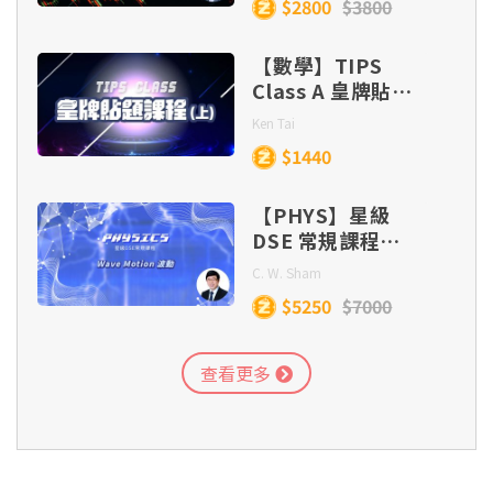
$2800
$3800
【數學】TIPS
Class A 皇牌貼題
課程 (目標
Ken Tai
Lv.5/5*/5**)
$1440
【PHYS】星級
DSE 常規課程
(Section C) –
C. W. Sham
Wave Motion
$5250
$7000
查看更多