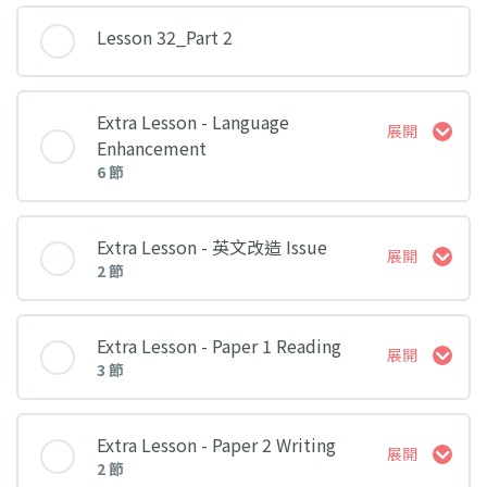
Lesson 32_Part 2
Extra Lesson - Language
展開
Enhancement
6 節
課堂 內容
Extra Lesson - 英文改造 Issue
展開
2 節
Language Enhancement Part 4
課堂 內容
Extra Lesson - Paper 1 Reading
展開
3 節
Language Enhancement Part 5
英文改造 Issue 1
課堂 內容
Extra Lesson - Paper 2 Writing
展開
Language Enhancement Part 6
2 節
英文改造 Issue 2