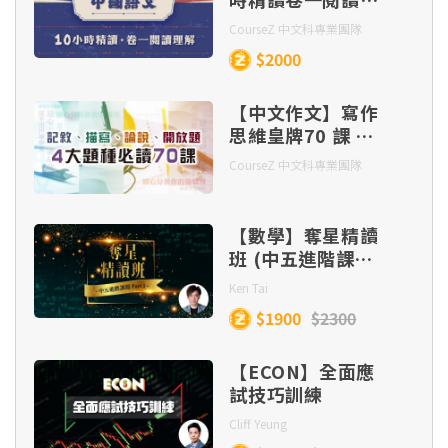
操卷特訓 Part 2
解
CourseZ 中文科專業團隊
$2000
【中文作文】寫作
思維皇牌70 課 –
記敘、描寫、 論
CourseZ 中文科專業團隊
說、開放題 四大題
種（連實體筆記及
批改）
【數學】奪星精讀
班 (中五進階課題
Part 1)
Ken Tai
$1900
$2300
【ECON】全面應
試技巧訓練
Cliff Yeung