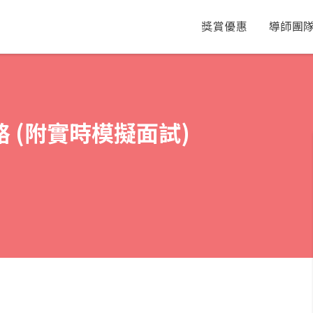
獎賞優惠
導師團
略 (附實時模擬面試)