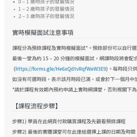
0 – 1 歲時孩子的發展情況
1 – 2 歲時孩子的發展情況
2 – 3 歲時孩子的發展情況
實時模擬面試注意事項
課程分為預錄課程及實時模擬面試*。預錄部份可以自行
最後一堂為約 15 – 20 分鐘的模擬面試，網課時段將
(
https://forms.gle/He6xQdtvRqfWeW3E9
)。每時段只供
如沒有可選時段，表示該月時段已滿，或會於下一個月中加
*請於課程有效期內預約申請上實時網課堂，否則視閣下
【課程流程步驟】
步驟1) 學員在此網頁付款購買課程及先觀看預錄課程
步驟2) 最後的實體課堂可在此連結選擇上課的日期及時間 