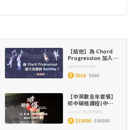
【結他】為 Chord
Progression 加入流
動的 Bassline！(加
非典型結他研習所
強版)
$618
$680
【中英數全年套餐】
初中破格課程(中一
及中二)
CourseZ 初中教學團隊
$13000
$36000