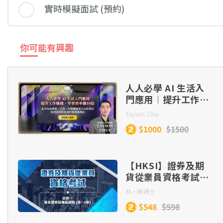
實時模擬面試 (預約)
你可能有興趣
人人必學 AI 生活入
門應用︱提升工作賺
錢、學習效率翻 10
Tayson Chui
倍
$1000
$1500
【HKSI】證券及期
貨從業員資格考試：
試卷一 （全集）
林一鳴博士
$548
$598