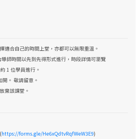
選擇適合自己的時間上堂，亦都可以無限重溫。
會配合導師時間以先到先得形式進行，時段詳情可瀏覽
約 1 位學員進行。
開。 敬請留意。
為放棄該課堂。
(
https://forms.gle/He6xQdtvRqfWeW3E9
)