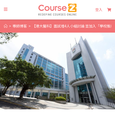
登入
>
導師博客
>
【港大醫科】面試增4人小組討論 並加入「學校推薦