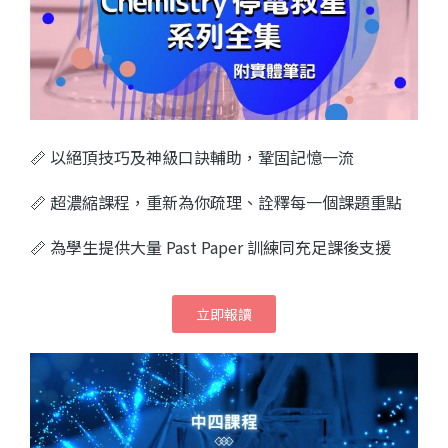
📏 以絕頂技巧及神級口訣輔助，
鞏固記憶一流
📏
超濃縮課程，重新為你疏理、詮釋每一個課題重點
📏 為學生提供大量 Past Paper 訓練同
充足課後支援
立即報讀