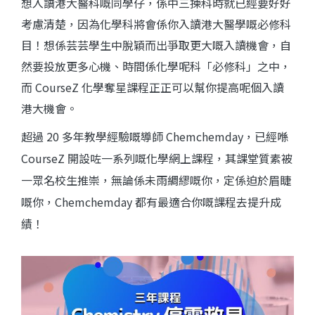
想入讀港大醫科嘅同學仔，係中三揀科時就已經要好好
考慮清楚，因為化學科將會係你入讀港大醫學嘅必修科
目！想係芸芸學生中脫穎而出
爭取更大嘅入讀機會
，自
然要投放更多心機、時間係化學呢科「必修科」之中，
而 CourseZ 化學奪星課程正正可以幫你提高呢個入讀
港大機會。
超過 20 多年教學經驗嘅導師 Chemchemday，已經
喺
CourseZ 開設咗一系列嘅化學網上課程，其課堂質素被
一眾名校生推崇，
無論係未雨綢繆
嘅你，
定係迫於眉睫
嘅你，Chemchemday 都有最適合你嘅課程去提升成
績！