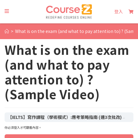
登入
>
What is on the exam (and what to pay attention to) ? (Samp
What is on the exam
(and what to pay
attention to) ?
(Sample Video)
【IELTS】寫作課程（學術模式）:應考策略指南 (連3次批改) Writing Course (Academic): The Complete Strategy Guide
你必須登入才可觀看內容。