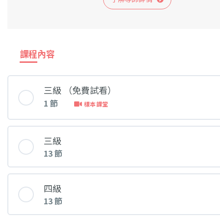
課程內容
三級 （免費試看）
1 節
樣本課堂
課堂 內容
三級
13 節
第一章：轉換手的位置
課堂 內容
四級
13 節
第二章：和弦練習