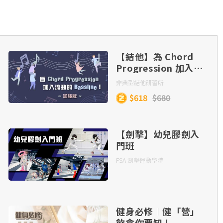
【結他】為 Chord
Progression 加入流
動的 Bassline！(加
非典型結他研習所
強版)
$618
$680
【劍擊】幼兒膠劍入
門班
FSA 劍擊運動學院
健身必修︱健「營」
飲食你要知！