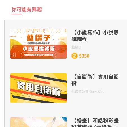
課堂 內容
你可能有興趣
第二章：和弦練習（續）
第一章：增加音樂感
【小說寫作】小說思
第三章：A 大調
維課程
第一章：增加音樂感（續）
藍橘子
$350
第四章：B 小調及 D 大調
第二章：切分節奏
【自衛術】實用自衛
第四章：B 小調及 D 大調（續）
術
第二章：切分節奏（續）
蔡偉德師傅 Guro Choi
第五章：Bb 大調及 G 小調
第三章：十六分音符（一）
【繪畫】和諧粉彩畫
第五章：Bb 大調及 G 小調（續）
班基礎版 (預錄及實