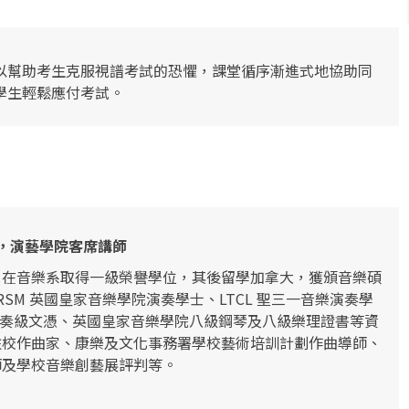
以幫助考生克服視譜考試的恐懼，課堂循序漸進式地協助同
學生輕鬆應付考試。
家，演藝學院客席講師
，在音樂系取得一級榮譽學位，其後留學加拿大，獲頒音樂碩
SM 英國皇家音樂學院演奏學士、LTCL 聖三一音樂演奏學
院演奏級文憑、英國皇家音樂學院八級鋼琴及八級樂理證書等資
駐校作曲家、康樂及文化事務署學校藝術培訓計劃作曲導師、
師及學校音樂創藝展評判等。