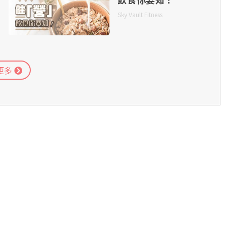
Sky Vault Fitness
更多